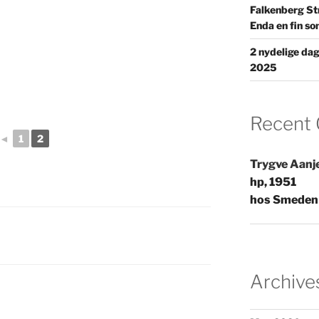
Falkenberg S
Enda en fin so
2 nydelige da
2025
Recent
◄
1
2
Trygve Aanj
hp, 1951
hos Smeden 
Archive