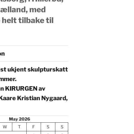
ælland, med
 helt tilbake til
on
t ukjent skulpturskatt
ammer.
en KIRURGEN av
 Kaare Kristian Nygaard,
May 2026
W
T
F
S
S