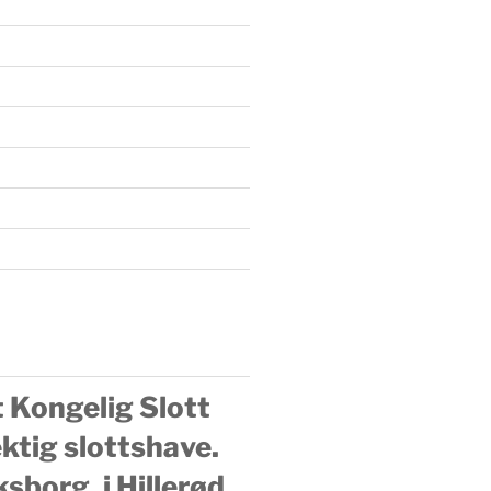
 Kongelig Slott
tig slottshave.
sborg, i Hillerød,