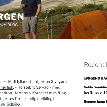
RGEN
Tanke. BLOG.
Recent 
JØRGENS HAV
øk, MidtJylland, Limfjorden Glyngøre
Volda Semidie
hellfish
, – Holstebro Sørvad – med
hos Smeden I 
dron, Hortensia, Korneller m m fl, og
ige LøvTrær i stadig utvikling i
Bungee Jump 
AVE!