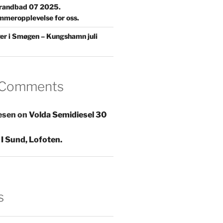
trandbad 07 2025.
mmeropplevelse for oss.
ger i Smøgen – Kungshamn juli
 Comments
esen
on
Volda Semidiesel 30
I Sund, Lofoten.
s