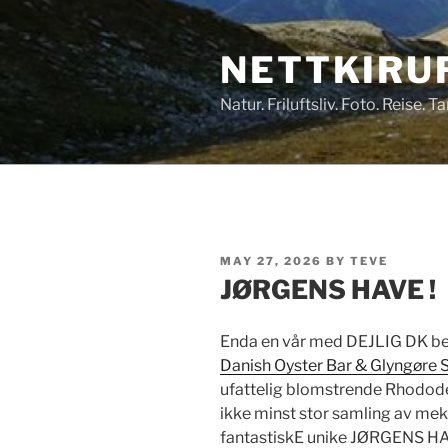
Skip
to
NETTKIRU
content
Natur. Friluftsliv. Foto. Reise. 
POSTED
MAY 27, 2026
BY
TEVE
ON
JØRGENS HAVE !
Enda en vår med DEJLIG DK bes
Danish Oyster Bar & Glyngøre S
ufattelig blomstrende Rhododen
ikke minst stor samling av mekt
fantastiskE unike JØRGENS H