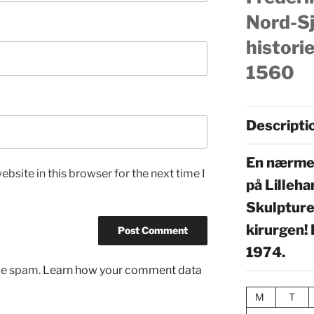
Nord-Sj
historie
1560
Descripti
En nærmes
bsite in this browser for the next time I
på Lilleh
Skulptur
kirurgen!
1974.
uce spam.
Learn how your comment data
M
T