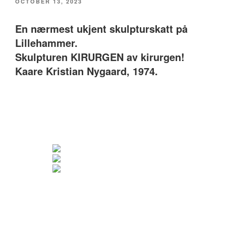
POSTED
OCTOBER 13, 2023
ON
En nærmest ukjent skulpturskatt på
Lillehammer.
Skulpturen KIRURGEN av kirurgen!
Kaare Kristian Nygaard, 1974.