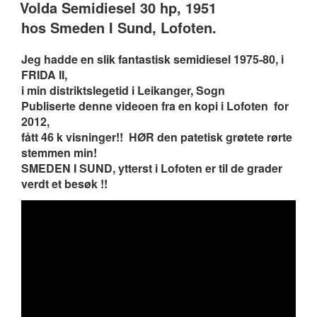
ON
Volda Semidiesel 30 hp, 1951
hos Smeden I Sund, Lofoten.
Jeg hadde en slik fantastisk semidiesel 1975-80, i
FRIDA II,
i min distriktslegetid i Leikanger, Sogn
Publiserte denne videoen fra en kopi i Lofoten for
2012,
fått 46 k visninger!! HØR den patetisk grøtete rørte
stemmen min!
SMEDEN I SUND, ytterst i Lofoten er til de grader
verdt et besøk !!