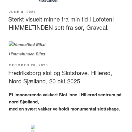
Fisketången.
POSTED
JUNE 8, 2024
ON
Sterkt visuelt minne fra min tid i Lofoten!
HIMMELTINDEN sett fra sør, Gravdal.
Himmeltinden Biltxt
POSTED
OCTOBER 20, 2023
ON
Fredriksborg slot og Slotshave. Hillerød,
Nord Sjælland, 20 okt 2025
Et imponerende vakkert Slot inne i Hillerød sentrum på
nord Sjælland,
med en svært vakker velholdt monumental slottshage.