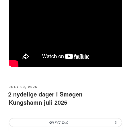
POSTED
JULY 20, 2025
ON
2 nydelige dager i Smøgen –
Kungshamn juli 2025
SELECT TAG