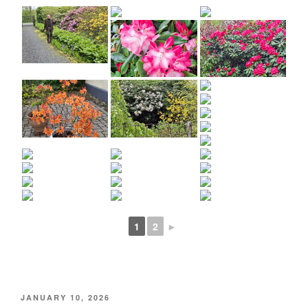
1
2
►
POSTED
JANUARY 10, 2026