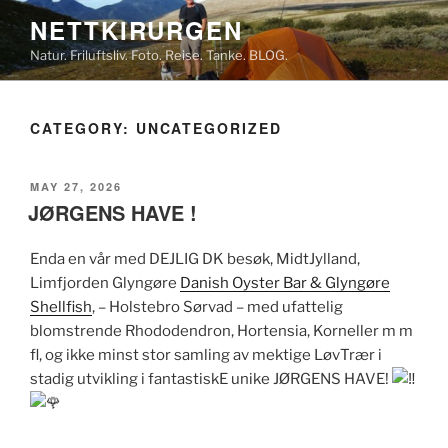
Skip
NETTKIRURGEN
to
Natur. Friluftsliv. Foto. Reise. Tanke. BLOG.
content
CATEGORY:
UNCATEGORIZED
POSTED
MAY 27, 2026
ON
JØRGENS HAVE !
Enda en vår med DEJLIG DK besøk, MidtJylland,
Limfjorden Glyngøre
Danish Oyster Bar & Glyngøre
Shellfish
, – Holstebro Sørvad – med ufattelig
blomstrende Rhododendron, Hortensia, Korneller m m
fl, og ikke minst stor samling av mektige LøvTrær i
stadig utvikling i fantastiskE unike JØRGENS HAVE!