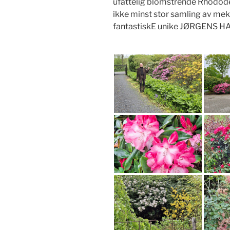
ufattelig blomstrende Rhododen
ikke minst stor samling av mekt
fantastiskE unike JØRGENS H