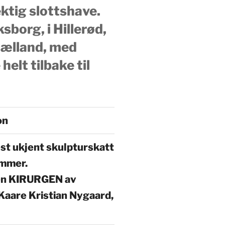
tig slottshave.
sborg, i Hillerød,
ælland, med
 helt tilbake til
on
t ukjent skulpturskatt
ammer.
en KIRURGEN av
 Kaare Kristian Nygaard,