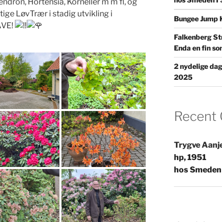
dron, Hortensia, Korneller m m fl, og
ige LøvTrær i stadig utvikling i
Bungee Jump 
AVE!
Falkenberg S
Enda en fin so
2 nydelige da
2025
Recent
Trygve Aanj
hp, 1951
hos Smeden 