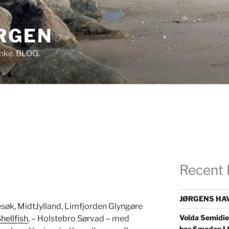
RGEN
Tanke. BLOG.
Recent 
JØRGENS HAV
øk, MidtJylland, Limfjorden Glyngøre
Volda Semidie
hellfish
, – Holstebro Sørvad – med
hos Smeden I 