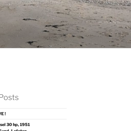
Posts
E !
sel 30 hp, 1951
Sund, Lofoten.