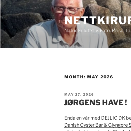
Skip
to
NETTKIRU
content
Natur. Friluftsliv. Foto. Reise. 
MONTH:
MAY 2026
POSTED
MAY 27, 2026
ON
JØRGENS HAVE !
Enda en vår med DEJLIG DK bes
Danish Oyster Bar & Glyngøre S