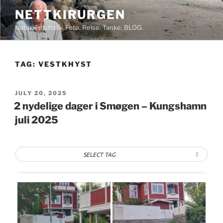
Skip
NETTKIRURGEN
to
Natur. Friluftsliv. Foto. Reise. Tanke. BLOG.
content
TAG:
VESTKHYST
POSTED
JULY 20, 2025
ON
2 nydelige dager i Smøgen – Kungshamn
juli 2025
SELECT TAG