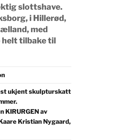
tig slottshave.
sborg, i Hillerød,
ælland, med
 helt tilbake til
on
t ukjent skulpturskatt
ammer.
en KIRURGEN av
 Kaare Kristian Nygaard,