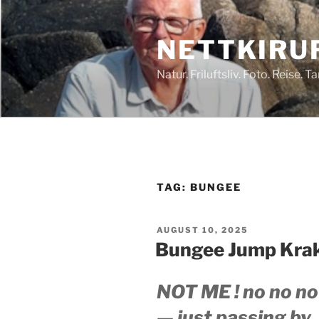
Skip
to
NETTKIRU
content
Natur. Friluftsliv. Foto. Reise. 
TAG:
BUNGEE
POSTED
AUGUST 10, 2025
ON
Bungee Jump Kra
NOT ME ! no no no
— just passing by