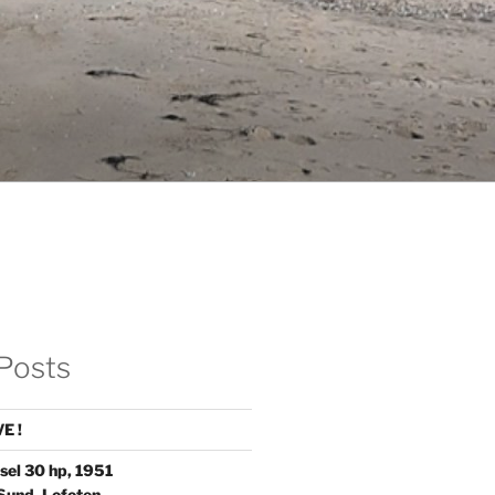
Posts
E !
sel 30 hp, 1951
Sund, Lofoten.