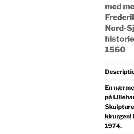
med mek
Frederik
Nord-Sj
historie
1560
Descripti
En nærmes
på Lilleh
Skulptur
kirurgen!
1974.