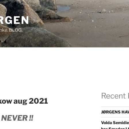
RGEN
Tanke. BLOG.
Recent 
kow aug 2021
JØRGENS HAV
 NEVER !!
Volda Semidie
…
hos Smeden I 