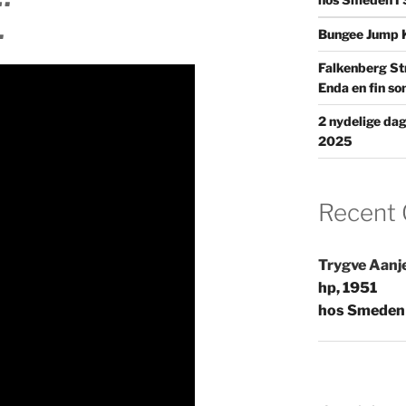
…
Bungee Jump 
Falkenberg S
Enda en fin so
2 nydelige da
2025
Recent
Trygve Aanj
hp, 1951
hos Smeden 