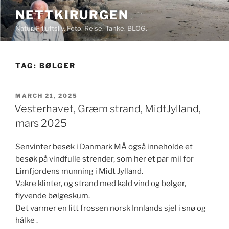
Skip
NETTKIRURGEN
to
Natur. Friluftsliv. Foto. Reise. Tanke. BLOG.
content
TAG:
BØLGER
POSTED
MARCH 21, 2025
ON
Vesterhavet, Græm strand, MidtJylland,
mars 2025
Senvinter besøk i Danmark MÅ også inneholde et
besøk på vindfulle strender, som her et par mil for
Limfjordens munning i Midt Jylland.
Vakre klinter, og strand med kald vind og bølger,
flyvende bølgeskum.
Det varmer en litt frossen norsk Innlands sjel i snø og
hålke .