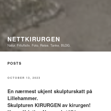
NETTKIRURGEN
Natur. Friluftsliv. Foto. Reise. Tanke. BLOG.
POSTS
POSTED
OCTOBER 13, 2023
ON
En nærmest ukjent skulpturskatt på
Lillehammer.
Skulpturen KIRURGEN av kirurgen!